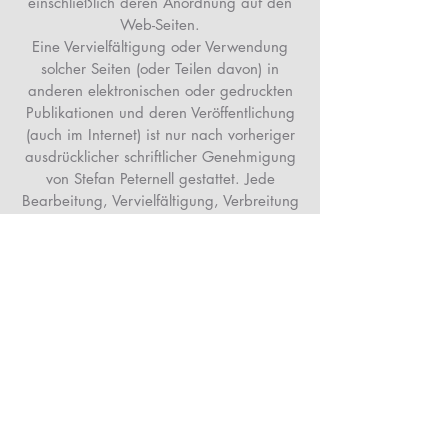
einschließlich deren Anordnung auf den
Web-Seiten.
Eine Vervielfältigung oder Verwendung
solcher Seiten (oder Teilen davon) in
anderen elektronischen oder gedruckten
Publikationen und deren Veröffentlichung
(auch im Internet) ist nur nach vorheriger
ausdrücklicher schriftlicher Genehmigung
von Stefan Peternell gestattet. Jede
Bearbeitung, Vervielfältigung, Verbreitung
und/oder öffentliche Wiedergabe von
Texten oder Bildern unabhängig vom
verwendetem Medium ist ausdrücklich
untersagt und stellt einen
Urheberrechtsverstoss dar.
Urheberrechtsverletzungen können sowohl
zivil- als auch strafrechtliche
Konsequenzen zur Folge haben.
Haftung für Inhalte dieser Webseite
Die Inhalte unserer Seiten wurden mit